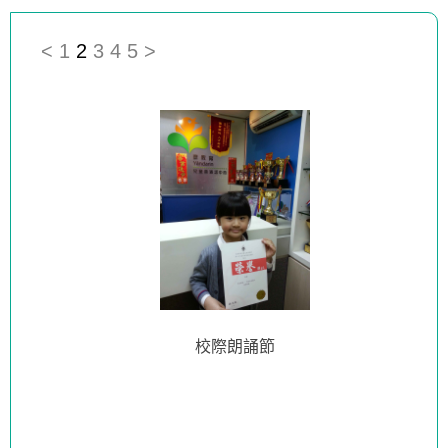
<
1
2
3
4
5
>
校際朗誦節