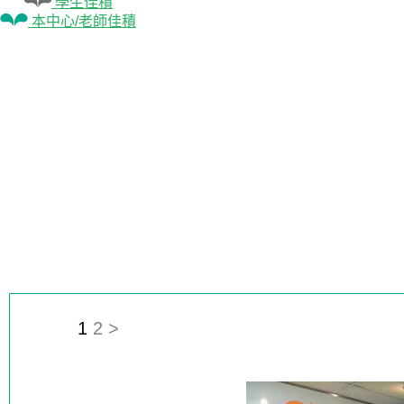
學生佳積
本中心/老師佳積
1
2
>