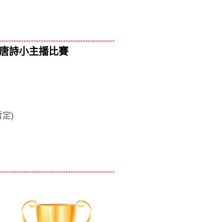
兒歌唐詩小主播比賽
暫定)