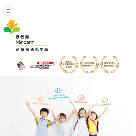
☰
幼兒及兒童普通話班 奠定良好語言基礎